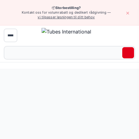
📦
Storbestilling?
×
Kontakt oss for volumrabatt og dedikert rådgivning —
vi tilpasser løsningen til ditt behov
Hydraulikk (høyt trykk) › NON SKIVE beslag type N
45° NON SKIVE sluttstykke med indre metrisk gjenger, med
Pris fra 291,78 NOK
(7 varianter)
Be om tilbud eller bla gjennom alle varianter — full spesifi