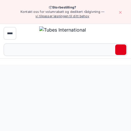
📦
Storbestilling?
×
Kontakt oss for volumrabatt og dedikert rådgivning —
vi tilpasser løsningen til ditt behov
Enheter og tilbehør › Klempressere for lavtrykkledninger
Base for håndholdt klempress UPS.
Pris fra 3 560,23 NOK
Be om tilbud eller bla gjennom alle varianter — full spesifi