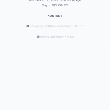
Kvålkroken 38, 4323 Sandnes, Norge
Org.nr: 913 958 322
KONTAKT
stavanger@tubes-international.com
tubes-international.no
INFORMASJON
Salgsbetingelser
Personvernerklæring
Leveringsbetingelser
Retur og reklamasjon