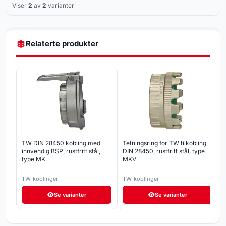
Viser
2
av
2
varianter
Relaterte produkter
TW DIN 28450 kobling med
Tetningsring for TW tilkobling
innvendig BSP, rustfritt stål,
DIN 28450, rustfritt stål, type
type MK
MKV
TW-koblinger
TW-koblinger
Se varianter
Se varianter