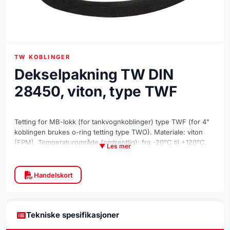
TW KOBLINGER
Dekselpakning TW DIN
28450, viton, type TWF
Tetting for MB-lokk (for tankvognkoblinger) type TWF (for 4"
koblingen brukes o-ring tetting type TWO). Materiale: viton
(FPM). Temperaturområde (omtrentlig): fra -20°C til +120°C.
▼ Les mer
Handelskort
Tekniske spesifikasjoner