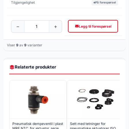
På forespørsel
−
+
Legg til forespørsel
Viser
9
av
9
varianter
Relaterte produkter
Pneumatisk dempeventil i plast
Sett med tetninger for
MRF NTC, for aktuator, serie
pneumatiske aktuatorer ISO