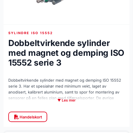
SYLINDRE ISO 15552
Dobbeltvirkende sylinder
med magnet og demping ISO
15552 serie 3
Dobbeltvirkende sylinder med magnet og demping ISO 15552
serie 3. Har et spesialrør med minimum vekt, laget av
anodisert, kalibrert aluminium, samt to spor for montering av
sensorer på en felles plan med tilførselsporter. De øvrige
▼ Les mer
veggene er glatte og lette å rengjøre. Dekselet til sylinderen er
laget av høytrykksstøpt aluminium. Stempel diameter: Ø 32 ÷
100 mm. Arbeidsgang: fra 50 til 800 mm. Arbeidstrykk: fra 0,4
Handelskort
til 10 bar. Tetning: NBR, polyuretan. Arbeidstemperatur: fra
-10°C til +80°C.