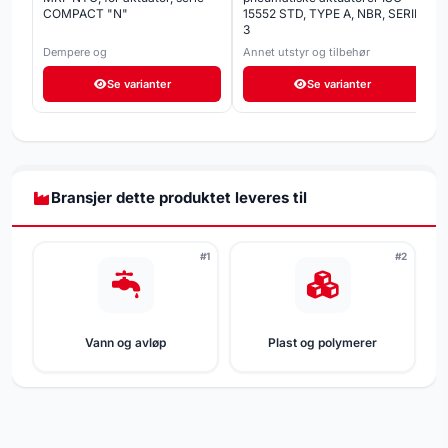
COMPACT "N"
15552 STD, TYPE A, NBR, SERIE
3
Dempere og
Annet utstyr og tilbehør
tilbakestrømningsventiler
Se varianter
Se varianter
Bransjer dette produktet leveres til
#1
#2
Vann og avløp
Plast og polymerer