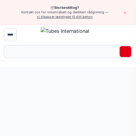
📦
Storbestilling?
×
Kontakt oss for volumrabatt og dedikert rådgivning —
vi tilpasser løsningen til ditt behov
Rengjøring og vask › AKBO-pistoler
Lett, ergonomisk dusjdyse for spraying, rengjøring og sky
Pris fra 1 624,20 NOK
(2 varianter)
Be om tilbud eller bla gjennom alle varianter — full spesifi