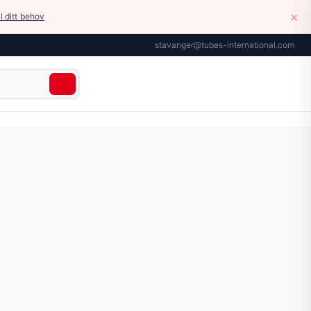
×
il ditt behov
stavanger@tubes-international.com
. Materiale: messing. Arbeidstrykk: opptil 280 bar. Arbeid
r tilgjengelig på siden.