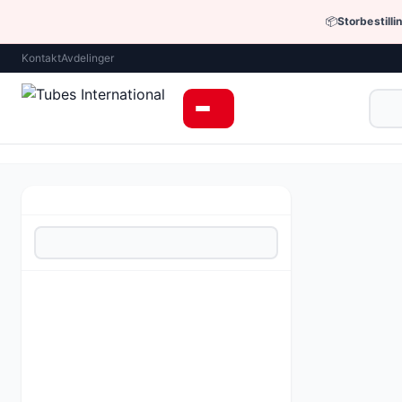
📦
Storbestilli
Kontakt
Avdelinger
Rengjøring og v
Enkeltstående
Pris fra 54,
Be om tilbud 