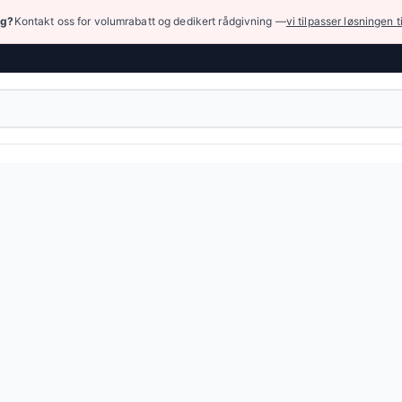
ng?
Kontakt oss for volumrabatt og dedikert rådgivning —
vi tilpasser løsningen t
ask › Adaptere og hurtigkoblinger
 adapter for høytrykkspyler med metrisk tilkobling M22x1,5
11 NOK
(7 varianter)
eller bla gjennom alle varianter — full spesifikasjonstabell e