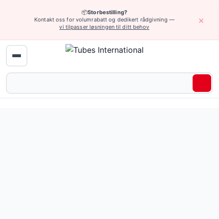
📦
Storbestilling?
×
Kontakt oss for volumrabatt og dedikert rådgivning —
vi tilpasser løsningen til ditt behov
Enheter og tilbehør › Merkingsutstyr
Enhet for merking av krympemuffer i størrelse opptil 2"
Be om tilbud eller bla gjennom alle varianter — full spesifi