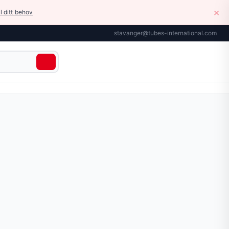
×
il ditt behov
stavanger@tubes-international.com
ale for slangen, med lås – for montering i slangen ved hje
r tilgjengelig på siden.