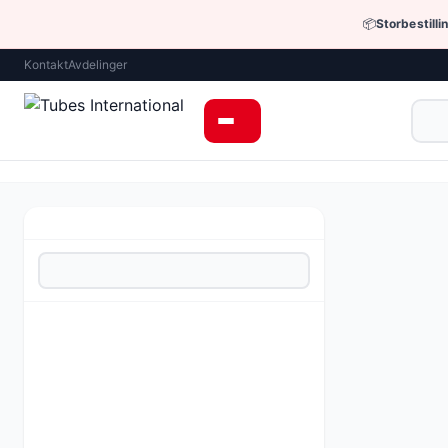
📦
Storbestilli
Kontakt
Avdelinger
Industrielle sla
FSS-endestykk
31 varianter t
Be om tilbud 