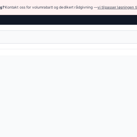
ng?
Kontakt oss for volumrabatt og dedikert rådgivning —
vi tilpasser løsningen t
nger › Koblinger for damp
e med fast flens, for gummislanger til damp, med ribbet h
ilgjengelig.
eller bla gjennom alle varianter — full spesifikasjonstabell e