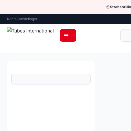
📦
Storbestilli
Kontakt
Avdelinger
Industrielle sla
Hydraulisk p
Pris fra 6 1
Be om tilbud 