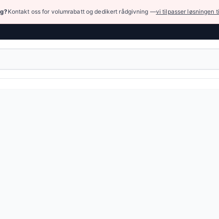
ng?
Kontakt oss for volumrabatt og dedikert rådgivning —
vi tilpasser løsningen t
nger › Montering av klimaanleggskontakter
umpe MPT100 med manuell drift, beregnet for klemmen til
48,15 NOK
eller bla gjennom alle varianter — full spesifikasjonstabell e