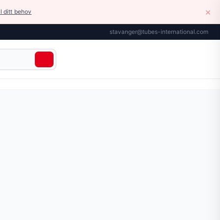
×
il ditt behov
stavanger@tubes-international.com
 klimaanlegg type TNT250/B. Høyde: 315 mm.
r tilgjengelig på siden.