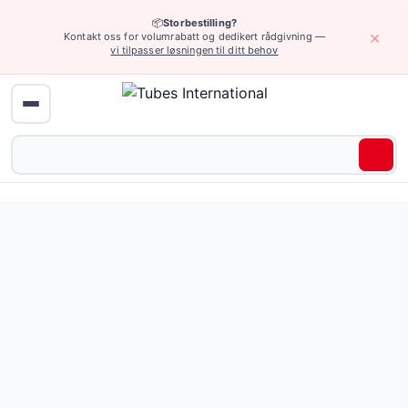
📦
Storbestilling?
×
Kontakt oss for volumrabatt og dedikert rådgivning —
vi tilpasser løsningen til ditt behov
Hydraulikk (høyt trykk) › UHP adaptere
Kobberpakning for UHP, 2000 bar: Kobberpakning for bruk 
Be om tilbud eller bla gjennom alle varianter — full spesifi