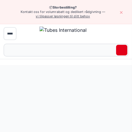
📦
Storbestilling?
×
Kontakt oss for volumrabatt og dedikert rådgivning —
vi tilpasser løsningen til ditt behov
Pneumatikk › Kompakte sylindere SSCY
Kompakt sylinder med kort slaglengde, dobbelvirkende, 
Pris fra 707,91 NOK
(180 varianter)
Be om tilbud eller bla gjennom alle varianter — full spesifi