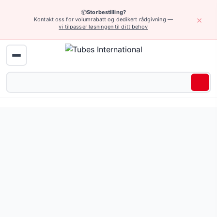
📦
Storbestilling?
×
Kontakt oss for volumrabatt og dedikert rådgivning —
vi tilpasser løsningen til ditt behov
Rengjøring og vask › Beslag for slanger
Mutter for dyse til høytrykkspyler. Tilgjengelig i fargene: 
Pris fra 25,60 NOK
(4 varianter)
Be om tilbud eller bla gjennom alle varianter — full spesifi