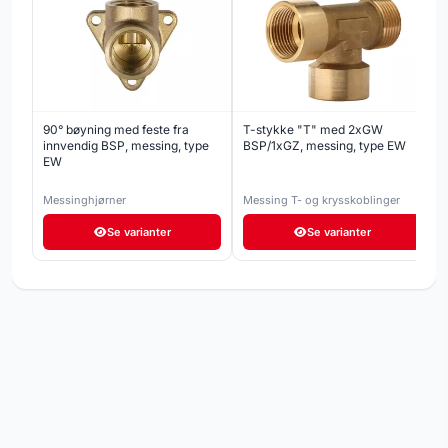
90° bøyning med feste fra
T-stykke "T" med 2xGW
innvendig BSP, messing, type
BSP/1xGZ, messing, type EW
EW
Messinghjørner
Messing T- og krysskoblinger
Se varianter
Se varianter