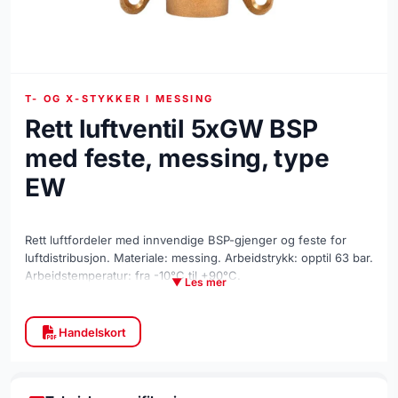
T- OG X-STYKKER I MESSING
Rett luftventil 5xGW BSP
med feste, messing, type
EW
Rett luftfordeler med innvendige BSP-gjenger og feste for
luftdistribusjon. Materiale: messing. Arbeidstrykk: opptil 63 bar.
Arbeidstemperatur: fra -10°C til +90°C.
▼ Les mer
Handelskort