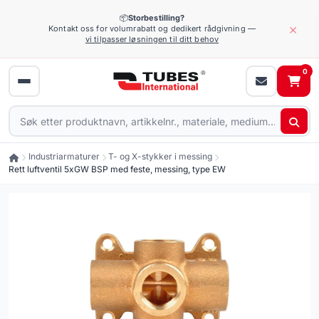
📦
Storbestilling?
×
Kontakt oss for volumrabatt og dedikert rådgivning —
vi tilpasser løsningen til ditt behov
0
Industriarmaturer
T- og X-stykker i messing
Rett luftventil 5xGW BSP med feste, messing, type EW