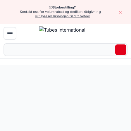
📦
Storbestilling?
×
Kontakt oss for volumrabatt og dedikert rådgivning —
vi tilpasser løsningen til ditt behov
Hydraulikk (høyt trykk) › Spesielle hydrauliske tilkoblinger
SKV INTERLOCK stuss for slange (2"), galvanisert stål. S
Pris fra 1 426,04 NOK
Be om tilbud eller bla gjennom alle varianter — full spesifi