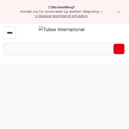
📦
Storbestilling?
×
Kontakt oss for volumrabatt og dedikert rådgivning —
vi tilpasser løsningen til ditt behov
Hydraulikk (høyt trykk) › Koblinger DIN 2353
Skruvtilkobling T-stykke TE-BT, rustfritt stål: Tilkobli
Pris fra 170,77 NOK
(12 varianter)
Be om tilbud eller bla gjennom alle varianter — full spesifi