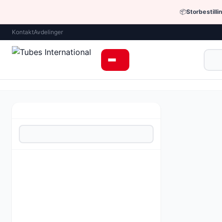
📦
Storbestilli
Kontakt
Avdelinger
Hjem
›
Enheter 
STOPFLEX® si