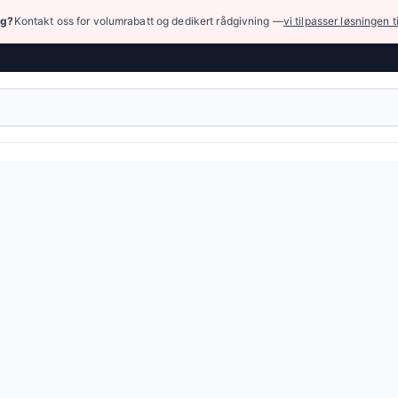
ng?
Kontakt oss for volumrabatt og dedikert rådgivning —
vi tilpasser løsningen t
og tilbehør
›
Beskyttelser og sikkerhetsutstyr
›
Sikkerhetsutstyr
› STOP
kkerhetssystem — 68 produkter tilgjengelig online.