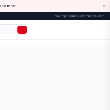
×
il ditt behov
stavanger@tubes-international.com
FLEX® sikkerhetssystem