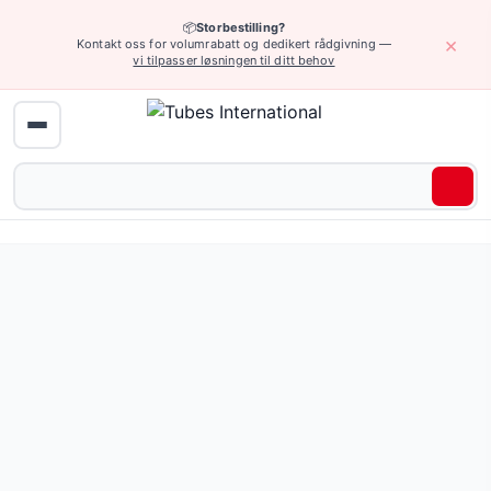
📦
Storbestilling?
×
Kontakt oss for volumrabatt og dedikert rådgivning —
vi tilpasser løsningen til ditt behov
Hjem
›
Enheter og tilbehør
›
Luftpistoler og tilbehør
› Pneumatiske til
Pneumatiske tilbehør — 13 produkter tilgjengelig online.