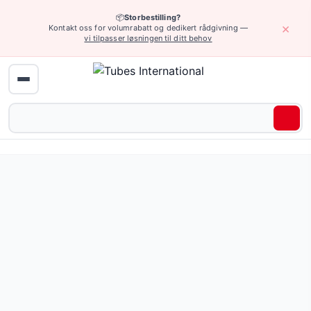
📦
Storbestilling?
×
Kontakt oss for volumrabatt og dedikert rådgivning —
vi tilpasser løsningen til ditt behov
Hjem
›
Enheter og tilbehør
›
Tromler og spoler
› Andre tromler
Andre tromler — 8 produkter tilgjengelig online.