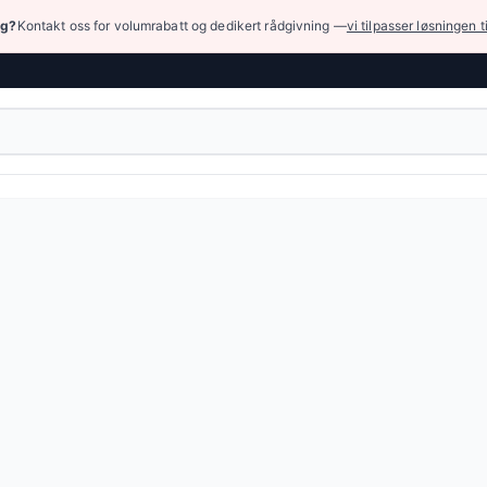
ng?
Kontakt oss for volumrabatt og dedikert rådgivning —
vi tilpasser løsningen t
og tilbehør
›
Utstyr for produksjon av slanger
›
Andre enheter
› Annet u
— 1 produkter tilgjengelig online.