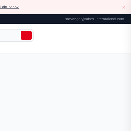
×
il ditt behov
stavanger@tubes-international.com
tstyr