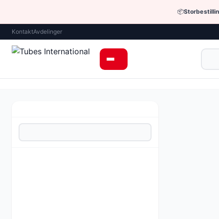
📦
Storbestilli
Kontakt
Avdelinger
Hjem
›
Enheter 
Annet utstyr 