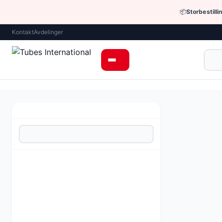
📦
Storbestilli
Kontakt
Avdelinger
Hjem
›
Hydraulik
Underka
Andre hydraul