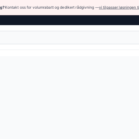
ng?
Kontakt oss for volumrabatt og dedikert rådgivning —
vi tilpasser løsningen t
k (høyt trykk)
›
Høytrykkspumper, aktuatorer og tilbehør
› Annet høytry
tegorier
iske tilbehør
— 73 produkter