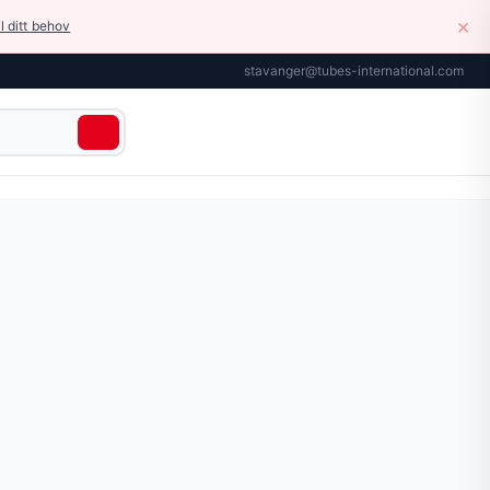
×
il ditt behov
stavanger@tubes-international.com
kkstilbehør