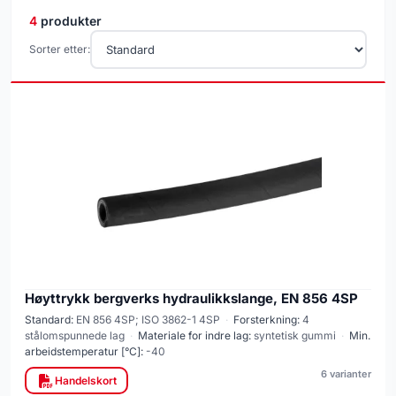
4
produkter
Sorter etter:
Høyttrykk bergverks hydraulikkslange, EN 856 4SP
Standard:
EN 856 4SP; ISO 3862-1 4SP
·
Forsterkning:
4
stålomspunnede lag
·
Materiale for indre lag:
syntetisk gummi
·
Min.
arbeidstemperatur [°C]:
-40
6 varianter
Handelskort