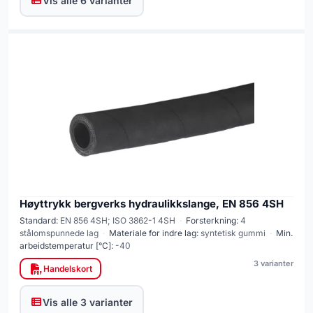
Vis alle 6 varianter
Høyttrykk bergverks hydraulikkslange, EN 856 4SH
Standard:
EN 856 4SH; ISO 3862-1 4SH
·
Forsterkning:
4
stålomspunnede lag
·
Materiale for indre lag:
syntetisk gummi
·
Min.
arbeidstemperatur [°C]:
-40
3 varianter
Handelskort
Vis alle 3 varianter