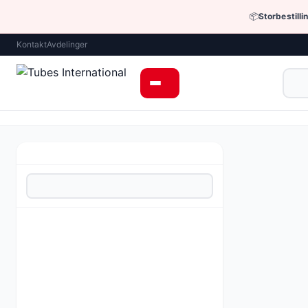
📦
Storbestilli
Kontakt
Avdelinger
Hjem
›
Hydraulik
Underka
Retningsventi
Trykkregulere
Strømningskon
Ventiler og p
Andre høytry