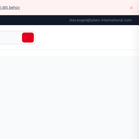
×
il ditt behov
stavanger@tubes-international.com