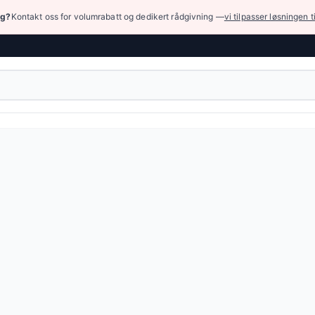
ng?
Kontakt oss for volumrabatt og dedikert rådgivning —
vi tilpasser løsningen t
k (høyt trykk)
› Hydrauliske ventiler
tegorier
ler
— 307 produkter
nde ventiler
— 37 produkter
trollventiler
— 37 produkter
lateadaptere
— 44 produkter
kksventiler
— 36 produkter