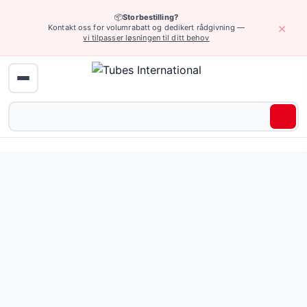
📦
Storbestilling?
×
Kontakt oss for volumrabatt og dedikert rådgivning —
vi tilpasser løsningen til ditt behov
Hjem
›
Hydraulikk (høyt trykk)
›
UHP-utstyr (Ultra High Pressure - ult
UHP termoplastslanger — 11 produkter tilgjengelig online