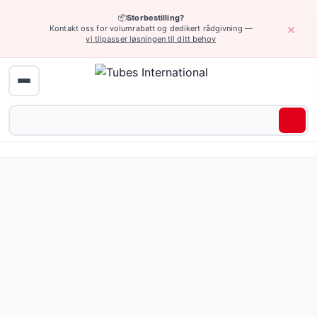
📦
Storbestilling?
×
Kontakt oss for volumrabatt og dedikert rådgivning —
vi tilpasser løsningen til ditt behov
Hjem
›
Industriarmatur
›
Industrielle koblinger
›
Flenskoblinger, paknin
Underkategorier
Bolter for flensforbindelser
— 54 produkter
Flenspakninger
— 185 produkter