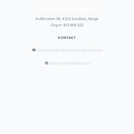
Tubes International Norge AS
Kvålkroken 38, 4323 Sandnes, Norge
Org.nr: 913 958 322
KONTAKT
stavanger@tubes-international.com
tubes-international.no
INFORMASJON
Salgsbetingelser
Personvernerklæring