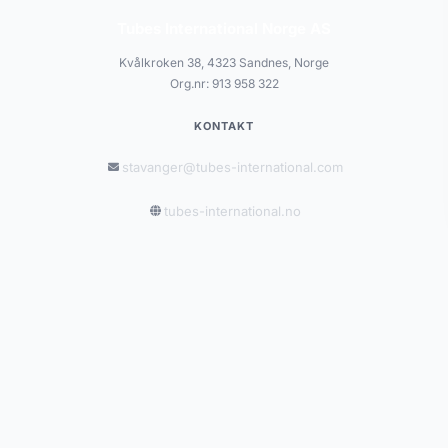
Tubes International Norge AS
Kvålkroken 38, 4323 Sandnes, Norge
Org.nr: 913 958 322
KONTAKT
stavanger@tubes-international.com
tubes-international.no
INFORMASJON
Salgsbetingelser
Personvernerklæring