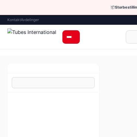
📦
Storbestilli
Kontakt
Avdelinger
Hjem
›
Industri
Koblinger me