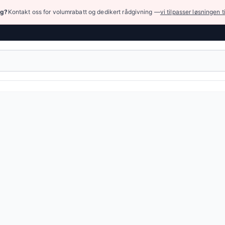
ng?
Kontakt oss for volumrabatt og dedikert rådgivning —
vi tilpasser løsningen t
armatur
›
Industrielle koblinger
›
TW-koblinger og koblinger med ECTFE-
d ECTFE-belegg — 6 produkter tilgjengelig online.