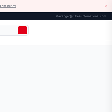
×
il ditt behov
stavanger@tubes-international.com
belegg
› Koblinger med ECTFE-belegg