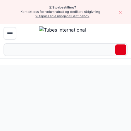
📦
Storbestilling?
×
Kontakt oss for volumrabatt og dedikert rådgivning —
vi tilpasser løsningen til ditt behov
Hjem
›
Industriarmatur
›
Industrielle ventiler
› Andre ventiler
Andre ventiler — 40 produkter tilgjengelig online.