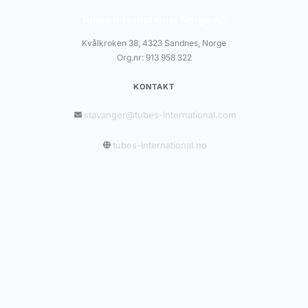
Tubes International Norge AS
Kvålkroken 38, 4323 Sandnes, Norge
Org.nr: 913 958 322
KONTAKT
stavanger@tubes-international.com
tubes-international.no
INFORMASJON
Salgsbetingelser
Personvernerklæring