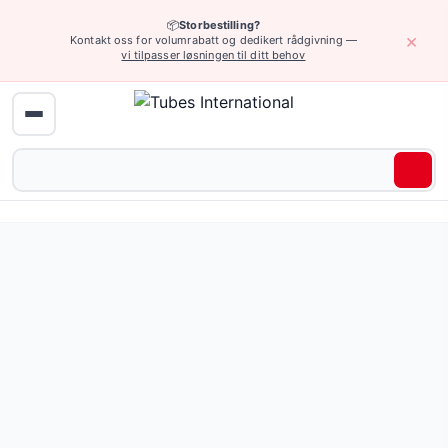
📦
Storbestilling?
×
Kontakt oss for volumrabatt og dedikert rådgivning —
vi tilpasser løsningen til ditt behov
Hjem
›
Industriarmatur
›
Lavtrykk hurtigkoblinger
› Generelle lavtrykks
Underkategorier
Raskkoblinger CEJN
— 169 produkter
Raskkoblinger EUROSTANDARD
— 245 produkter
Raskkoblinger GROMELLE
— 104 produkter
Raskkoblinger NITTO KOHKI
— 335 produkter
Raskkoblinger RECTUS
— 315 produkter
Raskkoblinger TEMA
— 86 produkter