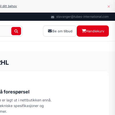
×
il ditt behov
stavanger@tubes-international.com
Be om tilbud
Handlekurv
2HL
å forespørsel
 er lagt ut i nettbutikken ennå.
tekniske spesifikasjoner og
imer.