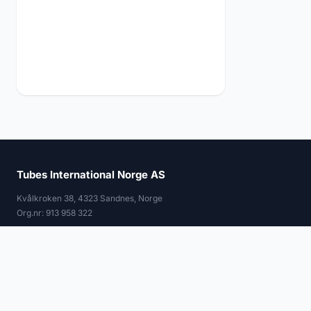
Tubes International Norge AS
Kvålkroken 38, 4323 Sandnes, Norge
Org.nr: 913 958 322
© 2026 Tubes International. Alle rettigheter forbeholdt.