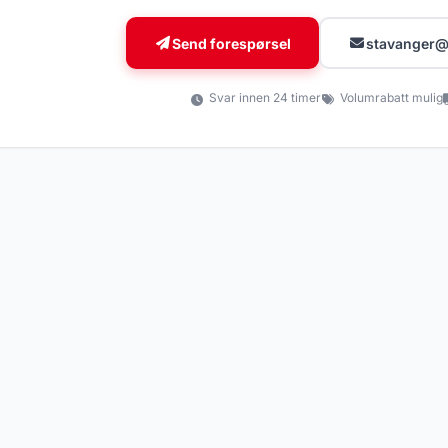
Enheter og tilbehør
1.793 produkter
Send forespørsel
stavanger@
Svar innen 24 timer
Volumrabatt mulig