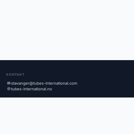
KONTAKT
stavanger@tubes-international.com
tubes-international.no