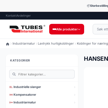
📦
Storbestilli
Kontakt
Avdelinger
Alle produkter
Industriarmatur
Lavtrykk hurtigkoblinger
Koblinger for næring
Industrielle slanger
9.053 produkter
HANSEN 
KATEGORIER
Industriarmatur
12.448 produkter
Presis armatur
1.510 produkter
Industrielle slanger
Smøringsteknikk
Kompensatorer
73 produkter
Industriarmatur