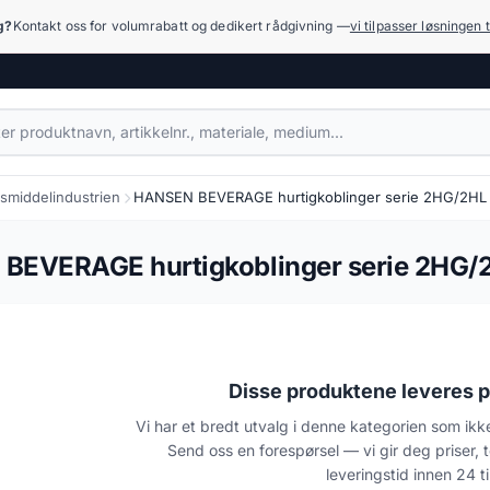
ng?
Kontakt oss for volumrabatt og dedikert rådgivning —
vi tilpasser løsningen t
smiddelindustrien
HANSEN BEVERAGE hurtigkoblinger serie 2HG/2HL
Kompensatorer
1.079 produkter
BEVERAGE hurtigkoblinger serie 2HG/
Hydraulikk (høyt trykk)
17.918 produkter
Målesystemer og manometre
455 produkter
Disse produktene leveres p
Vi har et bredt utvalg i denne kategorien som ikke
Rengjøring og vask
Send oss en forespørsel — vi gir deg priser, 
936 produkter
leveringstid innen 24 t