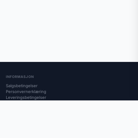
INFORMASJON
Salgsbetingelser
Personvernerklæring
Leveringsbetingelser
Retur og reklamasjon
Om oss
Kontakt oss
B2B katalog