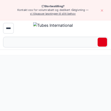
📦
Storbestilling?
×
Kontakt oss for volumrabatt og dedikert rådgivning —
vi tilpasser løsningen til ditt behov
Hjem
›
Industriarmatur
›
Lavtrykk hurtigkoblinger
›
Koblinger for vann
Raskkoblinger for vann i messing — 130 produkter tilgjeng