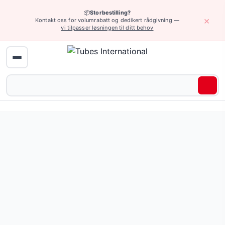
📦
Storbestilling?
×
Kontakt oss for volumrabatt og dedikert rådgivning —
vi tilpasser løsningen til ditt behov
Hjem
›
Industriarmatur
›
Rør, koblinger, endestykker, påfyllingsarmatu
Støpejernslokk og -propper — 22 produkter tilgjengelig o