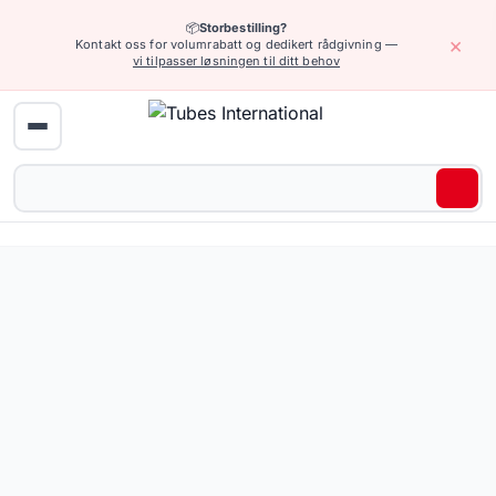
📦
Storbestilling?
×
Kontakt oss for volumrabatt og dedikert rådgivning —
vi tilpasser løsningen til ditt behov
Hjem
›
Industriarmatur
›
Rør, koblinger, endestykker, påfyllingsarmatur
Gjengede koblinger i messing — 31 produkter tilgjengelig 