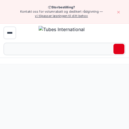
📦
Storbestilling?
×
Kontakt oss for volumrabatt og dedikert rådgivning —
vi tilpasser løsningen til ditt behov
Hjem
›
Industriarmatur
›
Rør, koblinger, endestykker, påfyllingsarmatu
Messingskoblinger — 6 produkter tilgjengelig online.