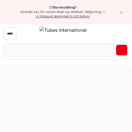
📦
Storbestilling?
×
Kontakt oss for volumrabatt og dedikert rådgivning —
vi tilpasser løsningen til ditt behov
Hjem
›
Industrielle slanger
›
Industrielle slanger av gummi og plast
›
A
Slanger mot slitasje — 1 227 produkter tilgjengelig online