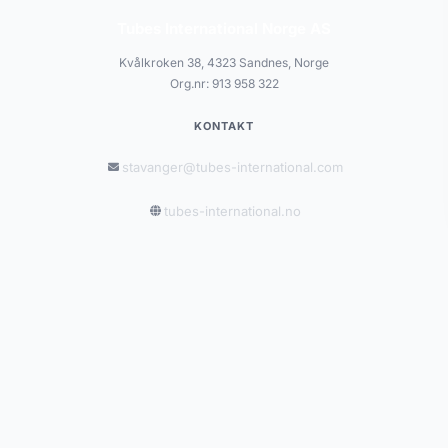
Tubes International Norge AS
Kvålkroken 38, 4323 Sandnes, Norge
Org.nr: 913 958 322
KONTAKT
stavanger@tubes-international.com
tubes-international.no
INFORMASJON
Salgsbetingelser
Personvernerklæring