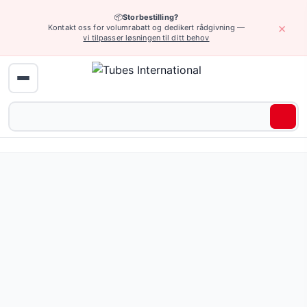
📦
Storbestilling?
×
Kontakt oss for volumrabatt og dedikert rådgivning —
vi tilpasser løsningen til ditt behov
Hjem
›
Industrielle slanger
›
Slanger for spesielle bruksområder
›
Brem
Bremserør — 4 produkter tilgjengelig online.