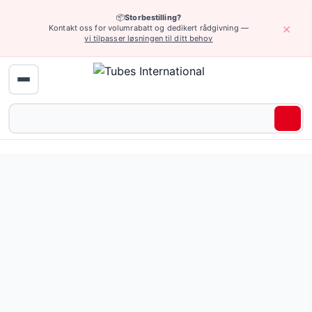
📦
Storbestilling?
×
Kontakt oss for volumrabatt og dedikert rådgivning —
vi tilpasser løsningen til ditt behov
Hjem
›
Industrielle slanger
›
Slanger med spesialkonstruksjon og spesi
Silikonslanger for generell bruk — 117 produkter tilgjengel