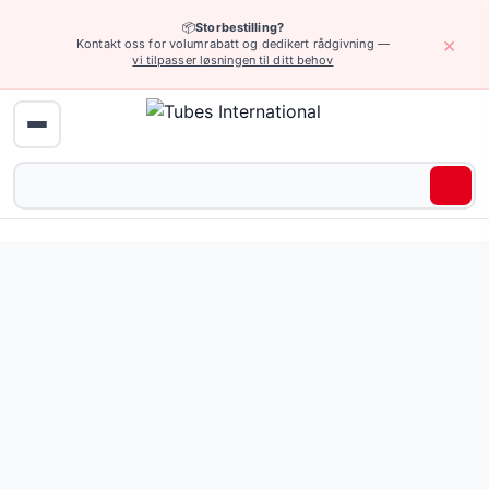
📦
Storbestilling?
×
Kontakt oss for volumrabatt og dedikert rådgivning —
vi tilpasser løsningen til ditt behov
Hjem
›
Kompensatorer
› Stålkompenser
Stålkompenser — 873 produkter tilgjengelig online.