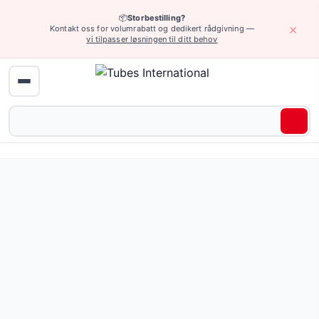
📦
Storbestilling?
×
Kontakt oss for volumrabatt og dedikert rådgivning —
vi tilpasser løsningen til ditt behov
Hjem
›
Målesystemer og manometre
›
Manometre
› Andre måleinstru
Andre måleinstrumenter — 38 produkter tilgjengelig onlin