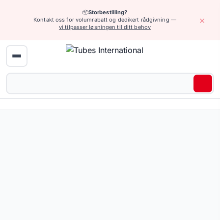
📦
Storbestilling?
×
Kontakt oss for volumrabatt og dedikert rådgivning —
vi tilpasser løsningen til ditt behov
Hjem
›
Pneumatikk
›
Pneumatiske koblinger og tilbehør
›
Plug-in-kobli
Pluggkoblinger for næringsmiddelindustrien — 92 produkter