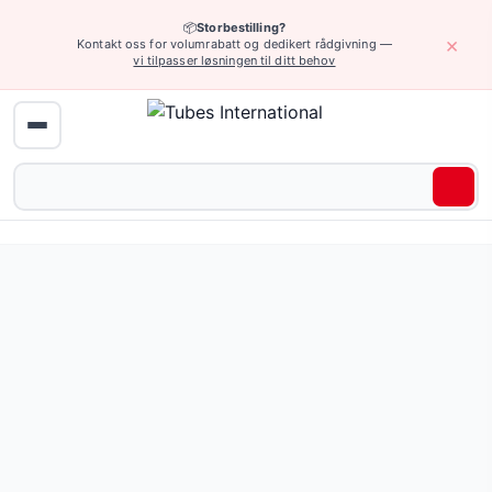
📦
Storbestilling?
×
Kontakt oss for volumrabatt og dedikert rådgivning —
vi tilpasser løsningen til ditt behov
Hjem
›
Pneumatikk
›
Pneumatiske koblinger og tilbehør
›
Plug-in-kobl
Pluggkoblinger i messing og plast — 787 produkter tilgjen