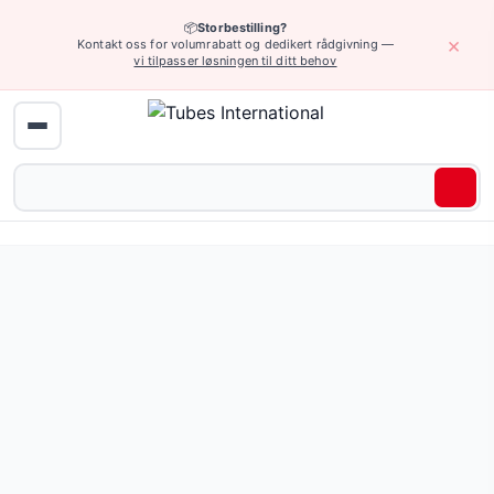
📦
Storbestilling?
×
Kontakt oss for volumrabatt og dedikert rådgivning —
vi tilpasser løsningen til ditt behov
Hjem
›
Pneumatikk
›
Pneumatiske ventiler
›
Pneumatiske ventiler
› De
Dempere og tilbakeslagsventiler — 137 produkter tilgjenge