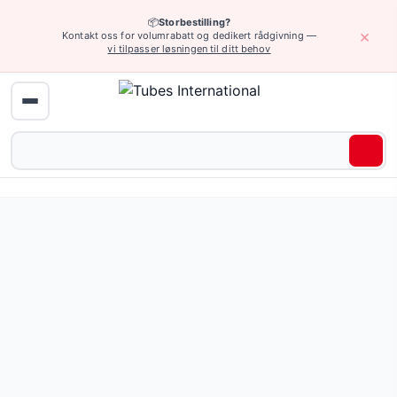
📦
Storbestilling?
×
Kontakt oss for volumrabatt og dedikert rådgivning —
vi tilpasser løsningen til ditt behov
Hjem
›
Presis armatur
›
Presisjonsventiler
› Andre ventiler og filtre
Andre ventiler og filtre — 40 produkter tilgjengelig online