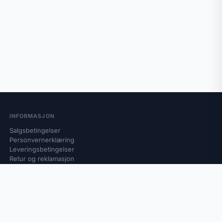
INFORMASJON
Salgsbetingelser
Personvernerklæring
Leveringsbetingelser
Retur og reklamasjon
Om oss
Kontakt oss
B2B katalog