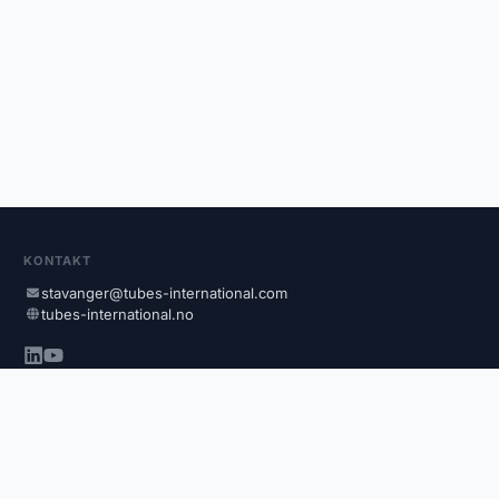
KONTAKT
stavanger@tubes-international.com
tubes-international.no