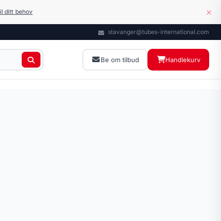
×
il ditt behov
stavanger@tubes-international.com
Be om tilbud
Handlekurv