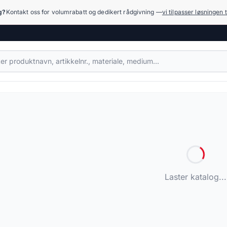
ng?
Kontakt oss for volumrabatt og dedikert rådgivning —
vi tilpasser løsningen t
Kompensatorer
1.079 produkter
Hydraulikk (høyt trykk)
17.918 produkter
Målesystemer og manometre
455 produkter
Laster katalog...
Rengjøring og vask
936 produkter