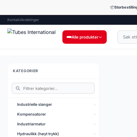
📦
Storbestilli
Kontakt
Avdelinger
Alle produkter
Industrielle slanger
9.053 produkter
KATEGORIER
Industriarmatur
12.448 produkter
Presis armatur
Industrielle slanger
1.510 produkter
Kompensatorer
Smøringsteknikk
Industriarmatur
73 produkter
Hydraulikk (høyt trykk)