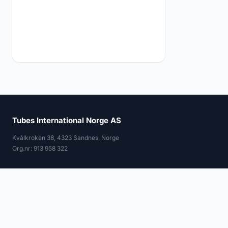
Tubes International Norge AS
Kvålkroken 38, 4323 Sandnes, Norge
Org.nr: 913 958 322
© 2026 Tubes International. Alle rettigheter forbeholdt.