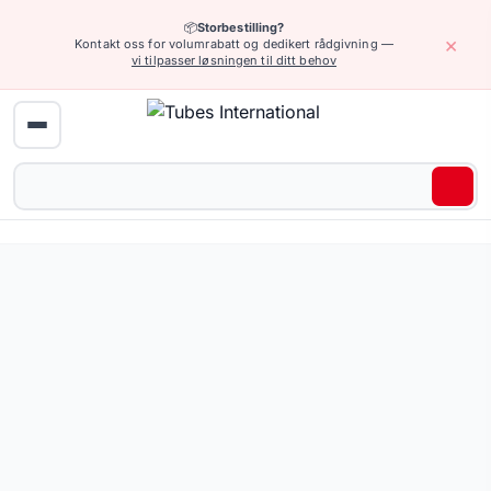
📦
Storbestilling?
×
Kontakt oss for volumrabatt og dedikert rådgivning —
vi tilpasser løsningen til ditt behov
Industrielt utstyr › Messingdyser og koblinger
Sluttstykke for slange med utvendig BSP-gjenger for bruk i i
5 varianter tilgjengelig.
Be om tilbud eller bla gjennom alle varianter — full spesifi