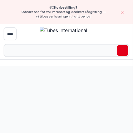
📦
Storbestilling?
×
Kontakt oss for volumrabatt og dedikert rådgivning —
vi tilpasser løsningen til ditt behov
Hjem
›
Industriarmatur
›
Rør, koblinger, endestykker, påfyllingsarmatu
Underkategorier
Sugefiltre
— 17 produkter
Andre endestykker og koblinger
— 5 produkter
Messing endestykker og koblinger
— 152 produkter
Plast endestykker og koblinger
— 838 produkter
EC-type endestykker og koblinger
— 256 produkter
CN-type endestykker
— 200 produkter