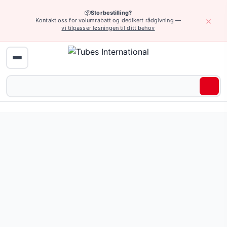
📦
Storbestilling?
×
Kontakt oss for volumrabatt og dedikert rådgivning —
vi tilpasser løsningen til ditt behov
Hydraulikk (høyt trykk) › Standardbeslag type Z
Standard hydraulisk ende (type Z - med vanlig "hale" for 
Pris fra 148,99 NOK
(15 varianter)
Be om tilbud eller bla gjennom alle varianter — full spesifi